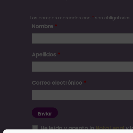
Los campos marcados con
*
son obligatorios
Nombre
*
Apellidos
*
Correo electrónico
*
He leído y acepto la
Nota Legal
y 