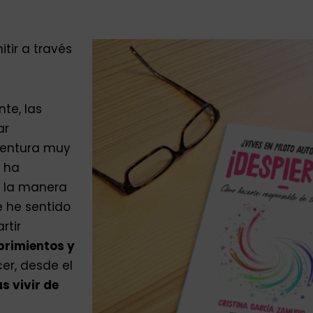
itir a través
nte, las
ar
ventura muy
e ha
r la manera
e he sentido
rtir
­brimientos y
er, desde el
as vivir de