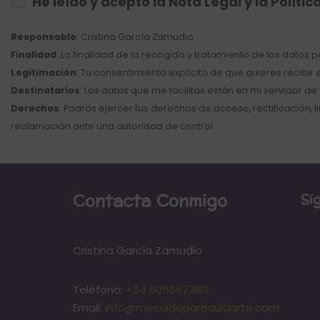
He leído y acepto la
Nota Legal
y la
Polític
Responsable
: Cristina García Zamudio
Finalidad
: La finalidad de la recogida y tratamiento de los datos 
Legitimación
: Tu consentimiento explícito de que quieres recibir
Destinatarios
: Los datos que me facilitas están en mi servidor d
Derechos
: Podrás ejercer tus derechos de acceso, rectificación
reclamación ante una autoridad de control.
Contacta Conmigo
Sí
Cristina García Zamudio
Teléfono:
+34 605667380
Email:
info@mecuidoparacuidarte.com