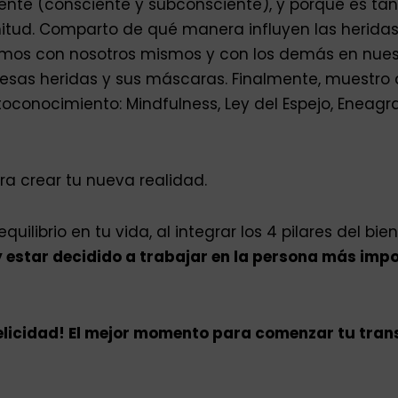
nte (consciente y subconsciente), y porqué es ta
enitud. Comparto de qué manera influyen las herida
mos con nosotros mismos y con los demás en nuestra
r esas heridas y sus máscaras. Finalmente, muestr
toconocimiento: Mindfulness, Ley del Espejo, Eneag
a crear tu nueva realidad.
librio en tu vida, al integrar los 4 pilares del bie
y estar decidido a trabajar en la persona más impo
felicidad! El mejor momento para comenzar tu tra