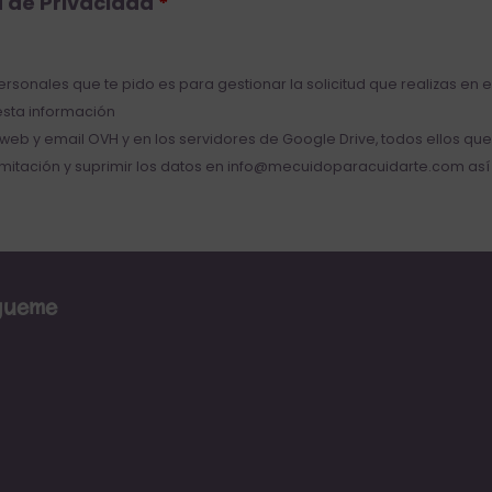
a de Privacidad
*
personales que te pido es para gestionar la solicitud que realizas en 
 esta información
e web y email
OVH
y en los servidores de
Google Drive
, todos ellos q
, limitación y suprimir los datos en info@mecuidoparacuidarte.com a
gueme