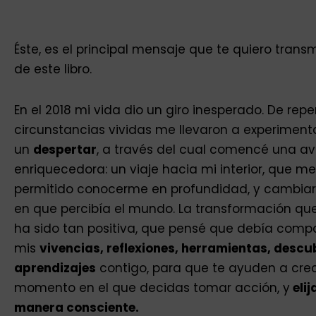
Éste, es el principal mensaje que te quiero transm
de este libro.
En el 2018 mi vida dio un giro inesperado. De repe
circunstancias vividas me llevaron a experiment
un
despertar
, a través del cual comencé una a
enriquecedora: un viaje hacia mi interior, que m
permitido conocerme en profundidad, y cambia
en que percibía el mundo. La transformación qu
ha sido tan positiva, que pensé que debía com­pa
mis
vivencias, reflexiones, herramientas, descu
aprendizajes
contigo, para que te ayuden a crec
momento en el que decidas tomar acción, y
elij
manera consciente.