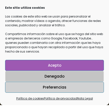
Responsable
: Cristina García Zamudio
Este sitio utiliza cookies
Finalidad
: Mandarte información de tu interés como
vídeos, artículos y próximas actividades gratuitas, así como
Las cookies de este sitio web se usan para personalizar el
contenido, mostrar vídeos o agenda, ofrecer funciones de redes
información sobre mis cursos y terapias.
sociales, publicidad y analizar el tráfico.
Legitimación
: Tu consentimiento explícito de que quieres
recibir esta información
Compartimos información sobre el uso que se haga del sitio web
a empresas de terceros como Google, Facebook, Youtube…
Destinatarios
: Los datos que me facilitas están en mi
quienes pueden combinarla con otra información que les haya
servidor de web y email
OVH
y en los servidores de
Google
proporcionado o que hayan recopilado a partir del uso que haya
hecho de sus servicios.
Drive
, todos ellos que cumplen con la RGPD
Derechos
: Podrás ejercer tus derechos de acceso,
rectificación, limitación y suprimir los datos en
Acepto
info@mecuidoparacuidarte.com así como el derecho a
Denegado
presentar una reclamación ante una autoridad de control.
Preferencias
Política de cookies
Política de privacidad
Nota Legal
Copyright 2021 Cristina García Zamudio