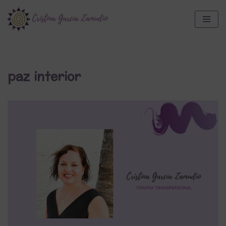
Saltar
al
contenido
paz interior