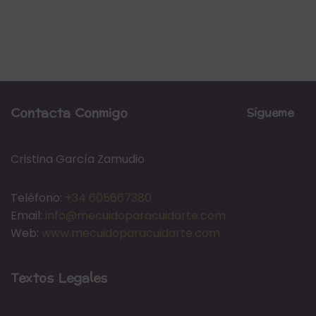
Contacta Conmigo
Sígueme
Cristina García Zamudio
Teléfono:
+34 605667380
Email:
info@mecuidoparacuidarte.com
Web:
www.mecuidoparacuidarte.com
Textos Legales