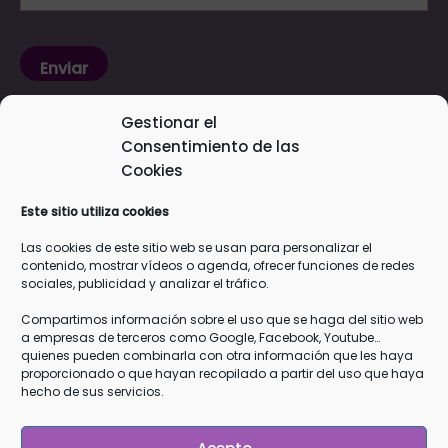
He leído y acepto la
Nota Legal
y la
Gestionar el
Política de Privacidad
*
Consentimiento de las
Cookies
Responsable
: Cristina García Zamudio
Este sitio utiliza cookies
Finalidad
: Mandarte información de tu interés como
vídeos, artículos y próximas actividades gratuitas, así como
Las cookies de este sitio web se usan para personalizar el
contenido, mostrar vídeos o agenda, ofrecer funciones de redes
información sobre mis cursos y terapias.
sociales, publicidad y analizar el tráfico.
Legitimación
: Tu consentimiento explícito de que quieres
recibir esta información
Compartimos información sobre el uso que se haga del sitio web
a empresas de terceros como Google, Facebook, Youtube…
Destinatarios
: Los datos que me facilitas están en mi
quienes pueden combinarla con otra información que les haya
servidor de web y email
OVH
y en los servidores de
Google
proporcionado o que hayan recopilado a partir del uso que haya
hecho de sus servicios.
Drive
, todos ellos que cumplen con la RGPD
Derechos
: Podrás ejercer tus derechos de acceso,
rectificación, limitación y suprimir los datos en