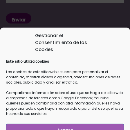
He leído y acepto la
Nota Legal
y la
Gestionar el
Política de Privacidad
*
Consentimiento de las
Cookies
Responsable
: Cristina García Zamudio
Este sitio utiliza cookies
Finalidad
: Mandarte información de tu interés como
vídeos, artículos y próximas actividades gratuitas, así como
Las cookies de este sitio web se usan para personalizar el
contenido, mostrar vídeos o agenda, ofrecer funciones de redes
información sobre mis cursos y terapias.
sociales, publicidad y analizar el tráfico.
Legitimación
: Tu consentimiento explícito de que quieres
recibir esta información
Compartimos información sobre el uso que se haga del sitio web
a empresas de terceros como Google, Facebook, Youtube…
Destinatarios
: Los datos que me facilitas están en mi
quienes pueden combinarla con otra información que les haya
servidor de web y email
OVH
y en los servidores de
Google
proporcionado o que hayan recopilado a partir del uso que haya
hecho de sus servicios.
Drive
, todos ellos que cumplen con la RGPD
Derechos
: Podrás ejercer tus derechos de acceso,
rectificación, limitación y suprimir los datos en