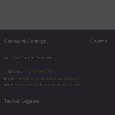
Contacta Conmigo
Sígueme
Cristina García Zamudio
Teléfono:
+34 605667380
Email:
info@mecuidoparacuidarte.com
Web:
www.mecuidoparacuidarte.com
Textos Legales