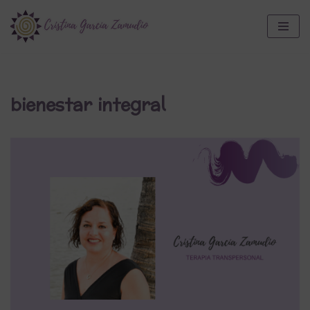
Saltar
al
contenido
bienestar integral