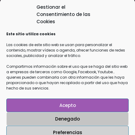
He leído y acepto la
Nota Legal
y la
Gestionar el
Política de Privacidad
*
Consentimiento de las
Cookies
Responsable
: Cristina García Zamudio
Este sitio utiliza cookies
Finalidad
: Mandarte información de tu interés como
vídeos, artículos y próximas actividades gratuitas, así como
Las cookies de este sitio web se usan para personalizar el
contenido, mostrar vídeos o agenda, ofrecer funciones de redes
información sobre mis cursos y terapias.
sociales, publicidad y analizar el tráfico.
Legitimación
: Tu consentimiento explícito de que quieres
recibir esta información
Compartimos información sobre el uso que se haga del sitio web
a empresas de terceros como Google, Facebook, Youtube…
Destinatarios
: Los datos que me facilitas están en mi
quienes pueden combinarla con otra información que les haya
servidor de web y email
OVH
y en los servidores de
Google
proporcionado o que hayan recopilado a partir del uso que haya
hecho de sus servicios.
Drive
, todos ellos que cumplen con la RGPD
Derechos
: Podrás ejercer tus derechos de acceso,
rectificación, limitación y suprimir los datos en
Acepto
info@mecuidoparacuidarte.com así como el derecho a
Denegado
presentar una reclamación ante una autoridad de control.
Preferencias